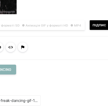
ПІДПИС
у форматі SD
● Анімація GIF у форматі HD
● MP4
ANCING