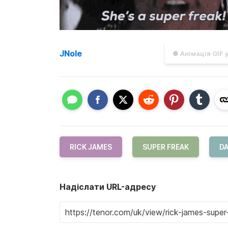
JNole
● Анімація GIF 
RICK JAMES
SUPER FREAK
D
Надіслати URL-адресу