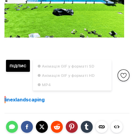
ПІДПИС
● Анімація GIF у форматі SD
● Анімація GIF у форматі HD
● MP4
I
inexlandscaping