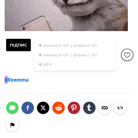
ПІДПИС
● Анімація GIF у форматі SD
● Анімація GIF у форматі HD
● MP4
R
Reemma