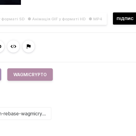
ПІДПИС
у форматі SD
● Анімація GIF у форматі HD
● MP4
WAGMICRYPTO