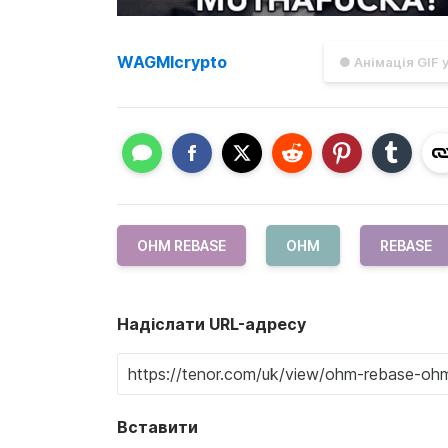
WAGMIcrypto
● Анімація GIF 
OHM REBASE
OHM
REBASE
Надіслати URL-адресу
Вставити