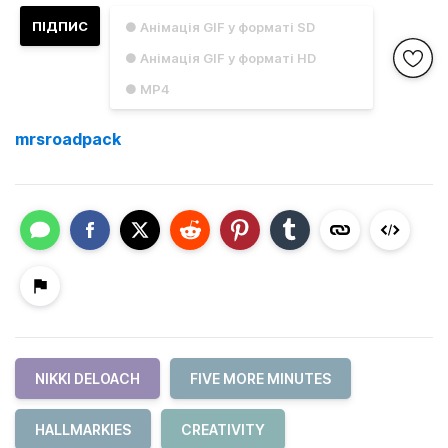
ПІДПИС
● Анімація GIF у форматі SD
● Анімація GIF у форматі HD
● MP4
mrsroadpack
NIKKI DELOACH
FIVE MORE MINUTES
HALLMARKIES
CREATIVITY