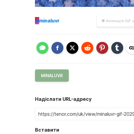
M
minaluvr
● Анімація GIF 
MINALUVR
Надіслати URL-адресу
Вставити