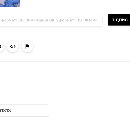
ПІДПИС
у форматі SD
● Анімація GIF у форматі HD
● MP4