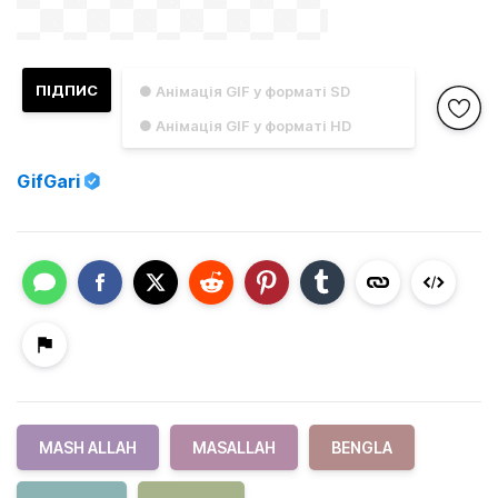
ПІДПИС
● Анімація GIF у форматі SD
● Анімація GIF у форматі HD
GifGari
MASH ALLAH
MASALLAH
BENGLA