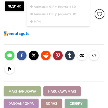
ПІДПИС
● Анімація GIF у форматі SD
● Анімація GIF у форматі HD
● MP4
Y
yineatsguts
MAKI HARUKAWA
HARUKAWA MAKI
DANGANRONPA
NDRV3
CREEPY