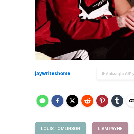
jaywriteshome
● Анімація GIF 
LOUIS TOMLINSON
LIAM PAYNE