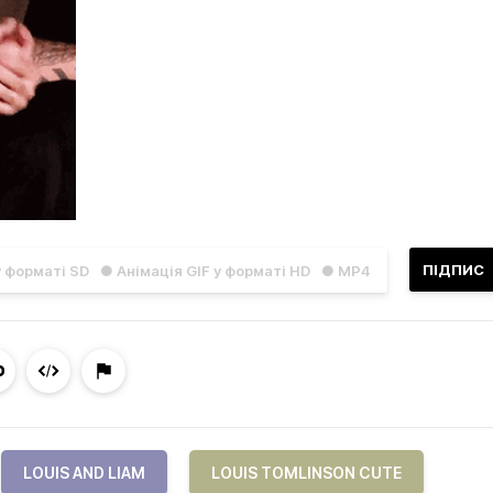
ПІДПИС
у форматі SD
● Анімація GIF у форматі HD
● MP4
LOUIS AND LIAM
LOUIS TOMLINSON CUTE