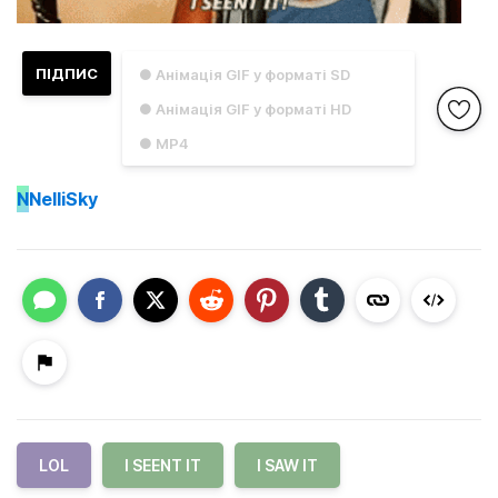
ПІДПИС
● Анімація GIF у форматі SD
● Анімація GIF у форматі HD
● MP4
N
NelliSky
LOL
I SEENT IT
I SAW IT