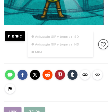
ПІДПИС
● Анімація GIF у форматі SD
● Анімація GIF у форматі HD
● MP4
LINK
ZELDA