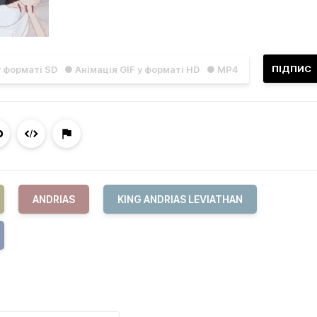
ПІДПИС
у форматі SD
● Анімація GIF у форматі HD
● MP4
ANDRIAS
KING ANDRIAS LEVIATHAN