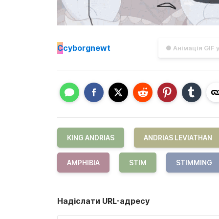
C
cyborgnewt
● Анімація GIF 
KING ANDRIAS
ANDRIAS LEVIATHAN
AMPHIBIA
STIM
STIMMING
Надіслати URL-адресу