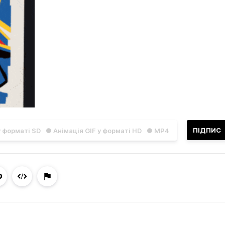
ПІДПИС
у форматі SD
● Анімація GIF у форматі HD
● MP4