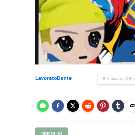
LavoratoDante
● Анімація GIF 
KINFOLKS