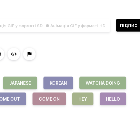
ПІДПИС
ція GIF у форматі SD
● Анімація GIF у форматі HD
JAPANESE
KOREAN
WATCHA DOING
OME OUT
COME ON
HEY
HELLO