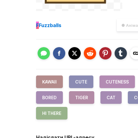
F
Fuzzballs
● Аніма
KAWAII
CUTE
CUTENESS
BORED
TIGER
CAT
C
HI THERE
Надіслати URL-адресу