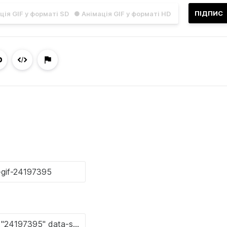
ПІДПИС
ція GIF у форматі SD
● Анімація GIF у форматі HD