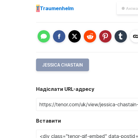
T
Traumenhelm
● Аніма
JESSICA CHASTAIN
Надіслати URL-адресу
Вставити