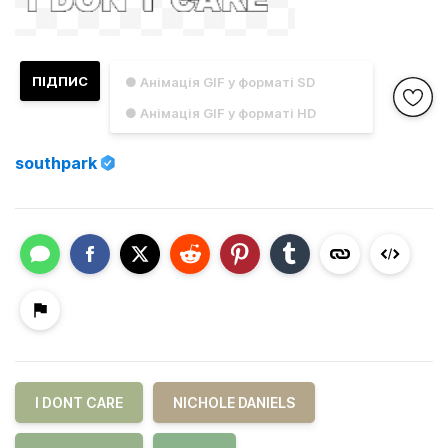
ПІДПИС
● Анімація GIF у форматі SD
● Анімація GIF у форматі HD
southpark
I DONT CARE
NICHOLE DANIELS