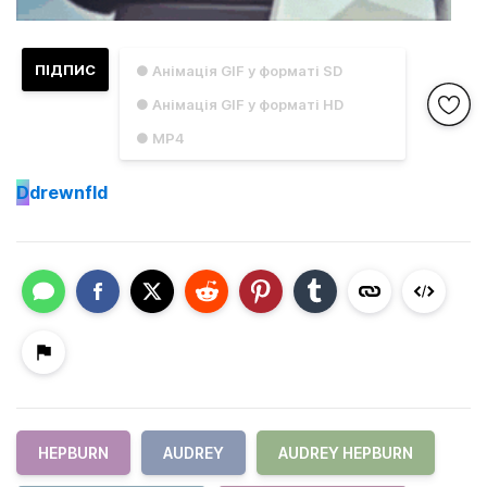
ПІДПИС
● Анімація GIF у форматі SD
● Анімація GIF у форматі HD
● MP4
D
drewnfld
HEPBURN
AUDREY
AUDREY HEPBURN