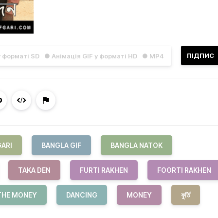
ПІДПИС
у форматі SD
● Анімація GIF у форматі HD
● MP4
GARI
BANGLA GIF
BANGLA NATOK
TAKA DEN
FURTI RAKHEN
FOORTI RAKHEN
THE MONEY
DANCING
MONEY
ফুর্তি