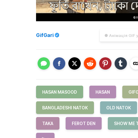
GifGari
● Анімація GIF 
HASAN MASOOD
HASAN
GIF
BANGLADESHI NATOK
OLD NATOK
TAKA
FEROT DEN
SHOW ME 