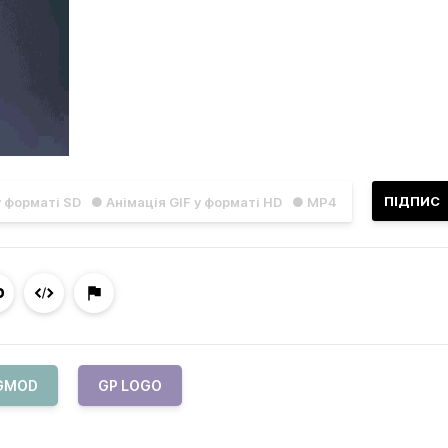
ПІДПИС
у форматі SD
● Анімація GIF у форматі HD
● MP4
GMOD
GP LOGO