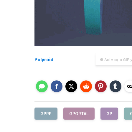
Polyroid
● Анімація GIF 
GPRP
GPORTAL
GP