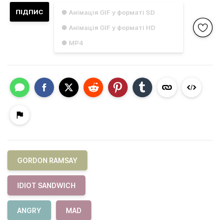
ПІДПИС
● Анімація GIF у форматі SD
● Анімація GIF у форматі HD
● MP4
GORDON RAMSAY
IDIOT SANDWICH
ANGRY
MAD