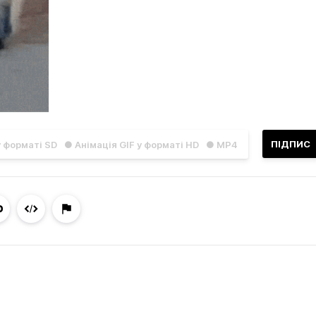
ПІДПИС
у форматі SD
● Анімація GIF у форматі HD
● MP4