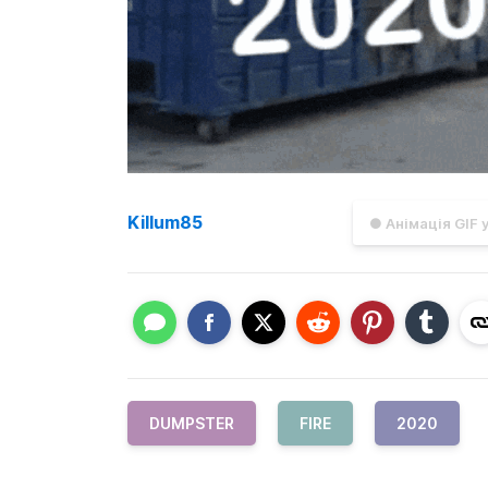
Killum85
● Анімація GIF 
DUMPSTER
FIRE
2020