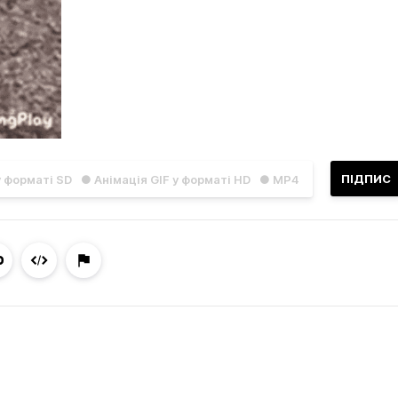
ПІДПИС
у форматі SD
● Анімація GIF у форматі HD
● MP4