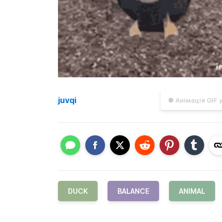
juvqi
● Анімація GIF 
DUCK
BALANCE
ANIMAL