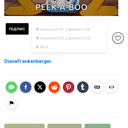
ПІДПИС
● Анімація GIF у форматі SD
● Анімація GIF у форматі HD
● MP4
DianeFrankenberger