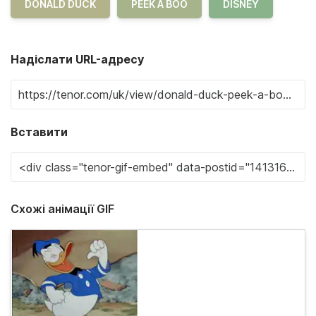
DONALD DUCK
PEEK A BOO
DISNEY
Надіслати URL-адресу
Вставити
Схожі анімації GIF