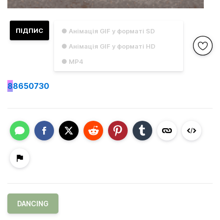
ПІДПИС
● Анімація GIF у форматі SD
● Анімація GIF у форматі HD
● MP4
8
8650730
DANCING