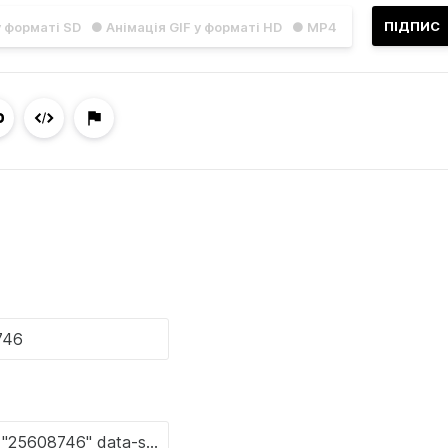
ПІДПИС
у форматі SD
● Анімація GIF у форматі HD
● MP4