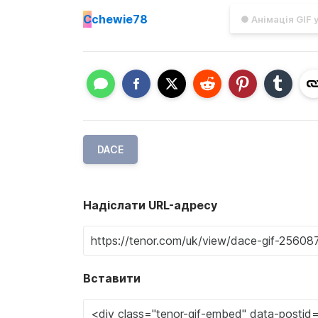
C
chewie78
● Анімація GIF 
DACE
Надіслати URL-адресу
Вставити