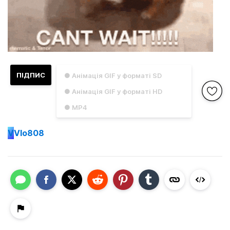
ПІДПИС
● Анімація GIF у форматі SD
● Анімація GIF у форматі HD
● MP4
V
Vlo808