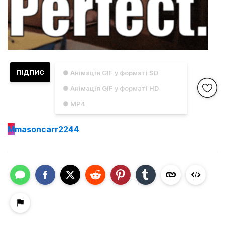
ПІДПИС
● Анімація GIF у форматі SD
● Анімація GIF у форматі HD
● MP4
M
masoncarr2244