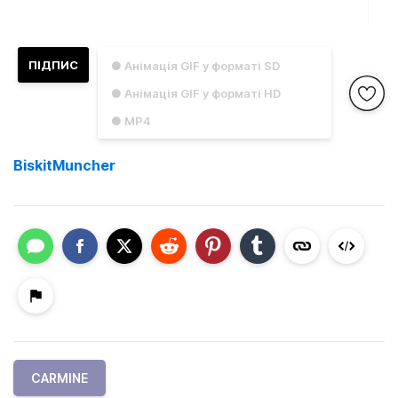
ПІДПИС
● Анімація GIF у форматі SD
● Анімація GIF у форматі HD
● MP4
BiskitMuncher
CARMINE