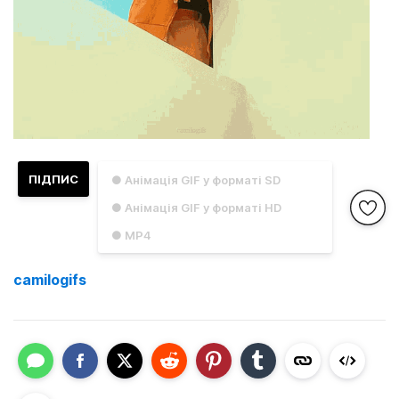
ПІДПИС
● Анімація GIF у форматі SD
● Анімація GIF у форматі HD
● MP4
camilogifs