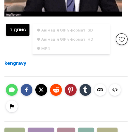
ПІДПИС
● Анімація GIF у форматі SD
● Анімація GIF у форматі HD
● MP4
kengravy