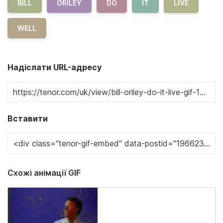
BILL
ORILEY
DO
IT
LIVE
WELL
Надіслати URL-адресу
Вставити
Схожі анімації GIF