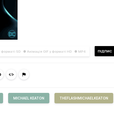
ПІДПИС
у форматі SD
● Анімація GIF у форматі HD
● MP4
MICHAEL KEATON
THEFLASHMICHAELKEATON