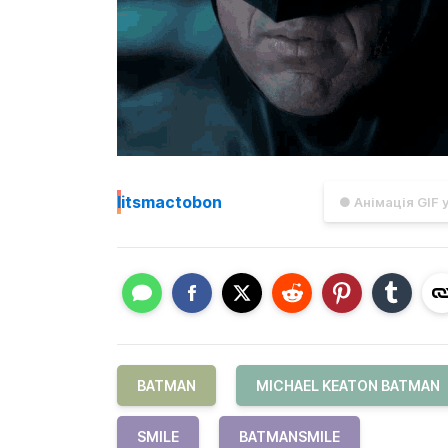
I
itsmactobon
● Анімація GIF 
BATMAN
MICHAEL KEATON BATMAN
SMILE
BATMANSMILE