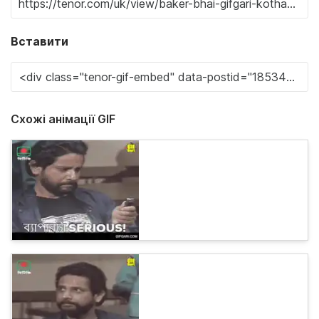
Вставити
Схожі анімації GIF