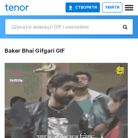
СТВОРИТИ
УВІЙТИ
Baker Bhai Gifgari GIF