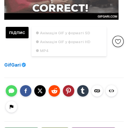
ПІДПИС
● Анімація GIF у форматі SD
● Анімація GIF у форматі HD
● MP4
GifGari