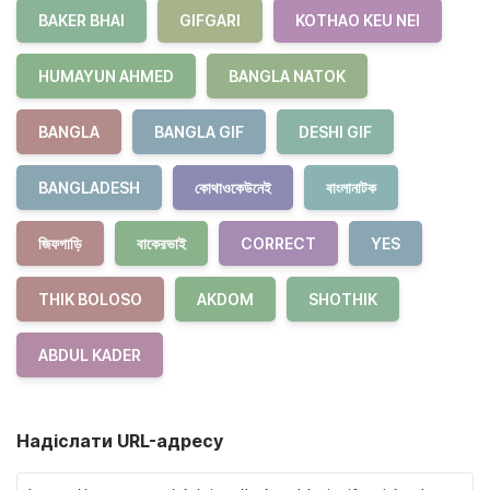
BAKER BHAI
GIFGARI
KOTHAO KEU NEI
HUMAYUN AHMED
BANGLA NATOK
BANGLA
BANGLA GIF
DESHI GIF
BANGLADESH
কোথাওকেউনেই
বাংলানাটক
জিফগাড়ি
বাকেরভাই
CORRECT
YES
THIK BOLOSO
AKDOM
SHOTHIK
ABDUL KADER
Надіслати URL-адресу