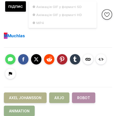
ПІДПИС
● Анімація GIF у форматі SD
● Анімація GIF у форматі HD
● MP4
M
Muchlas
AXEL JOHANSSON
AXJO
ROBOT
ANIMATION