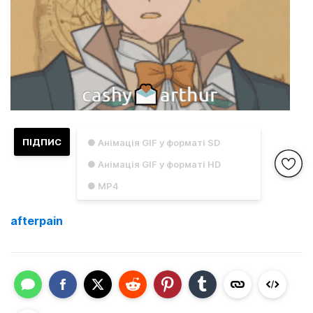
ПІДПИС
● Анімація GIF у форматі SD
● Анімація GIF у форматі HD
● MP4
afterpain