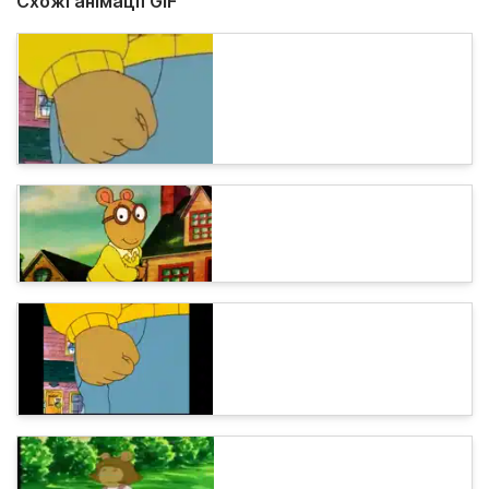
Схожі анімації GIF