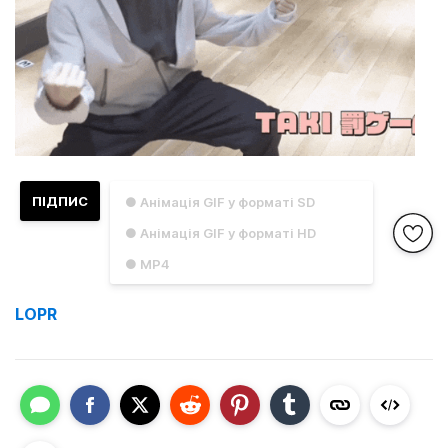
ПІДПИС
● Анімація GIF у форматі SD
● Анімація GIF у форматі HD
● MP4
LOPR