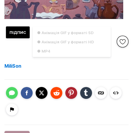
ПІДПИС
● Анімація GIF у форматі SD
● Анімація GIF у форматі HD
● MP4
MiliSon