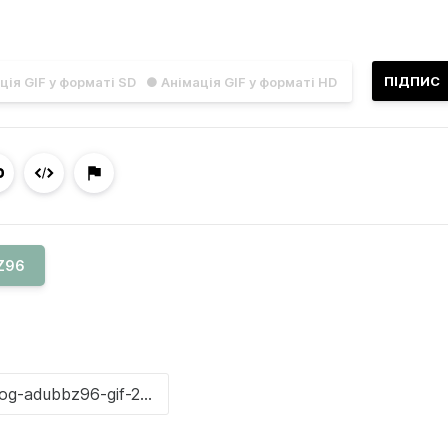
ПІДПИС
ція GIF у форматі SD
● Анімація GIF у форматі HD
Z96