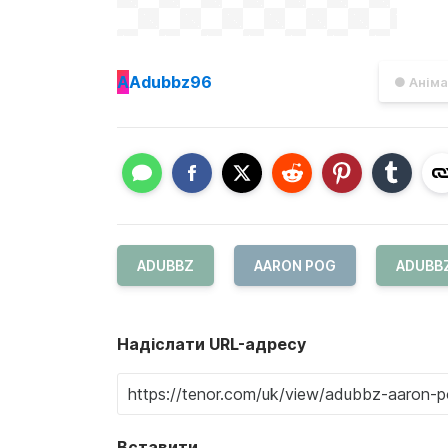
A
Adubbz96
● Аніма
ADUBBZ
AARON POG
ADUBB
Надіслати URL-адресу
Вставити