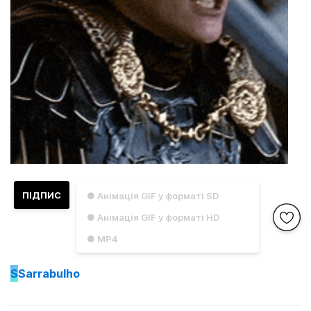
ПІДПИС
● Анімація GIF у форматі SD
● Анімація GIF у форматі HD
● MP4
S
Sarrabulho