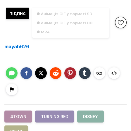
ПІДПИС
● Анімація GIF у форматі SD
● Анімація GIF у форматі HD
● MP4
mayab626
4TOWN
TURNING RED
DISNEY