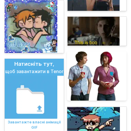
Натисніть тут,
щоб завантажити в Tenor
Завантажте власні анімації
GIF