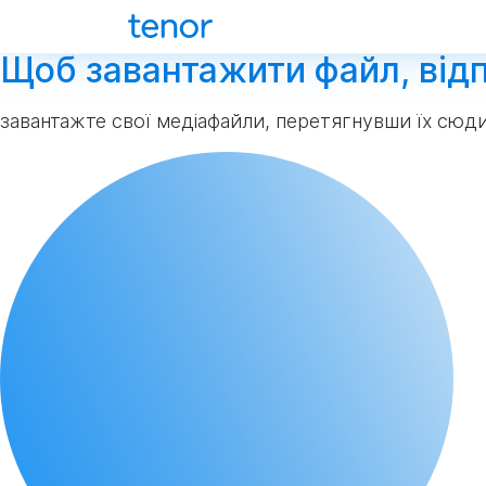
Щоб завантажити файл, відп
завантажте свої медіафайли, перетягнувши їх сюд