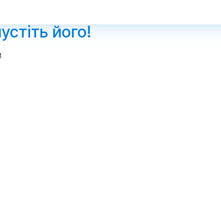
устіть його!
и