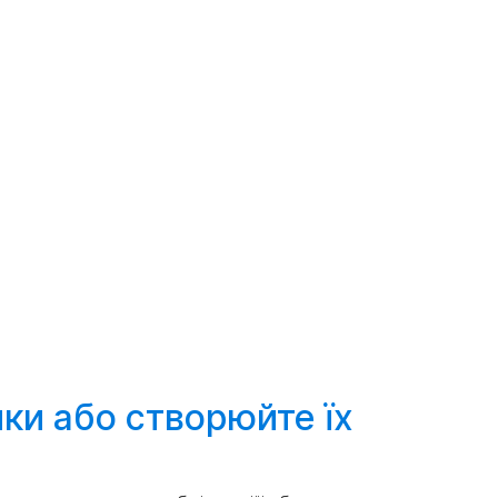
йки або
створюйте
їх