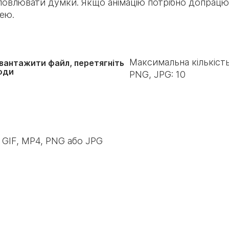
словлювати думки. Якщо анімацію потрібно допрацюв
нею.
Максимальна кількість
вантажити файл, перетягніть
юди
PNG, JPG:
10
 GIF, MP4, PNG або JPG