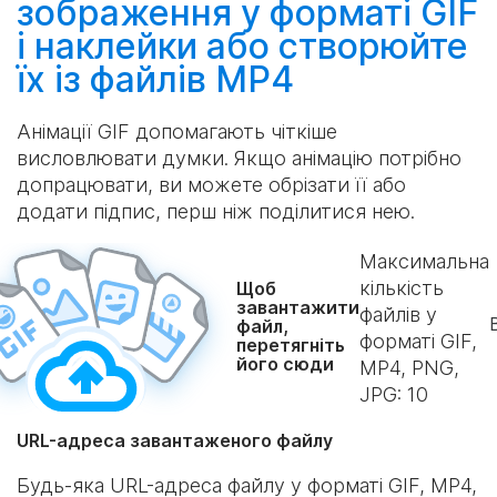
зображення у форматі GIF
і наклейки або
створюйте
їх із файлів MP4
Анімації GIF допомагають чіткіше
висловлювати думки. Якщо анімацію потрібно
допрацювати, ви можете обрізати її або
додати підпис, перш ніж поділитися нею.
Максимальна
кількість
Щоб
завантажити
файлів у
файл,
форматі GIF,
перетягніть
його сюди
MP4, PNG,
JPG:
10
URL-адреса завантаженого файлу
Будь-яка URL-адреса файлу у форматі GIF, MP4,