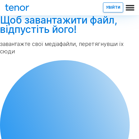
УВІЙТИ
Щоб завантажити файл,
відпустіть його!
завантажте свої медіафайли, перетягнувши їх
сюди