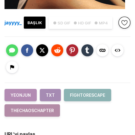
jayyyy_
BAŞLIK
● SD GIF
● HD GIF
● MP4
YEONJUN
TXT
FIGHTORESCAPE
THECHAOSCHAPTER
URL'yi paylaş