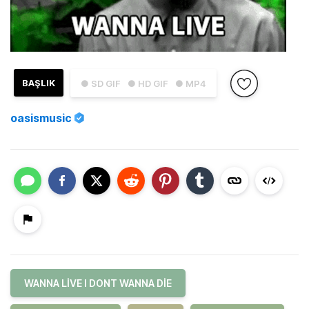
BAŞLIK
● SD GIF
● HD GIF
● MP4
oasismusic
WANNA LIVE I DONT WANNA DIE