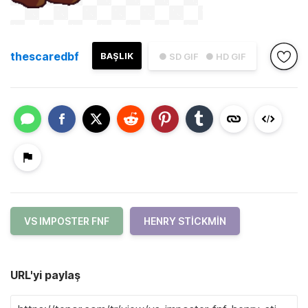
thescaredbf
BAŞLIK
● SD GIF
● HD GIF
VS IMPOSTER FNF
HENRY STICKMIN
URL'yi paylaş