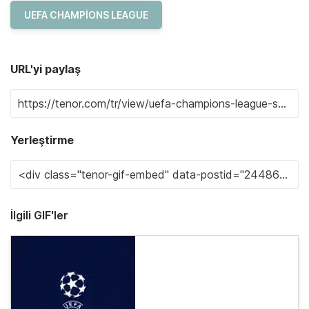
UEFA CHAMPIONS LEAGUE
URL'yi paylaş
Yerleştirme
İlgili GIF'ler