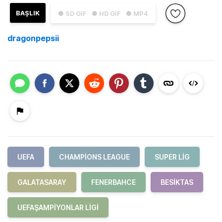
BAŞLIK
● SD GIF
● HD GIF
● MP4
dragonpepsii
UEFA
CHAMPIONS LEAGUE
SUPER LIG
GALATASARAY
FENERBAHCE
BESIKTAS
UEFAŞAMPIYONLAR LIGI