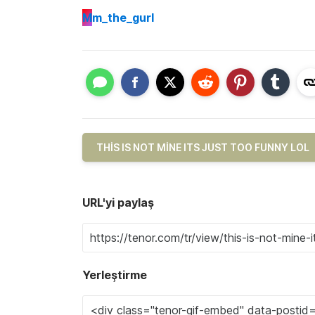
M
m_the_gurl
THIS IS NOT MINE ITS JUST TOO FUNNY LOL
URL'yi paylaş
Yerleştirme