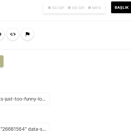
BAŞLIK
● SD GIF
● HD GIF
● MP4