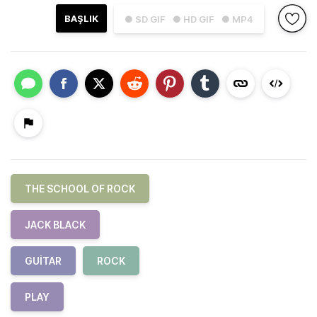
BAŞLIK
● SD GIF
● HD GIF
● MP4
THE SCHOOL OF ROCK
JACK BLACK
GUITAR
ROCK
PLAY