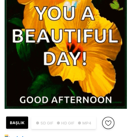
BAŞLIK
● SD GIF
● HD GIF
● MP4